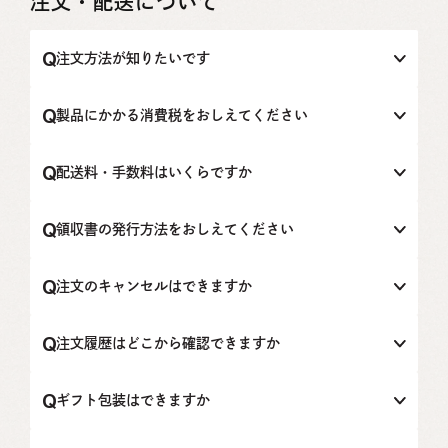
注文・配送について
注文方法が知りたいです
以下の手順でご注文いただけます。
製品にかかる消費税をおしえてください
1）購入される商品の詳細ページにて「カートに入れる」を
クリックします。
消費税はそれぞれ次の通りです。
※定期お届けサービスをご希望の場合には、「定期購
配送料・手数料は​いくらですか
入」をクリックしてください。
・税率8％：BeグリーンGF、ビタミンバランスN、ビュー
2）購入されたい商品すべてをカートに入れてから「レジに
ティーオイル、ディープレスト、デイリーワークアウト、
配送料・手数料は次の通りです。
進む」をクリックします。
カラアクティブ
領収書の​発行方​法をおしえてください
3）ログインされていなければご自身のメールアドレスとパ
・税率10％：BeクレンジングオイルC、Beフォームウォッ
【配送料】 本州：600円（税込） 四国・九州・北海道・
スワードでログインします。
シングC、BeローションC、BeクリームC、Be UVデイクリ
沖縄：1,000円（税込） ※離島料金は掛かりません。
お問い合わせフォームまたは、contact@be-beauty.jpにご
※会員登録をこれからする場合は「会員登録の手順」を
ームC、BeエッセンスセラムC、Beエッセンスシートマス
※製品を税込11,000円以上ご購入の場合には、配送料無料
連絡ください。
注文のキャンセルはできますか
ご確認ください
クC、Beシャンプー、Beトリートメント、Beオーガニック
でお届けします。
お問い合わせの際には、対象の注文番号 、領収書のお宛
4）注文内容を確認し、お支払い方法を指定します。
ヘアオイル、Beボディソープ、Beフェイス&ボディシート
【手数料】 代金引換：1万円未満300円 3万円未満400
名、但し書きをご記載の上、領収書発行を希望する旨をお
製品の発送準備が整うまでは、ご注文のキャンセルが可能
お支払方法は以下から選択してください。
C、Beエッセンシャルオイルトドマツ、Beメイクアデイ
円 3万円以上600円 10万円以上30万円まで1,000円で
知らせください。
です。
注文履歴は​どこから​確認できますか
・クレジットカード（対応ブランド: Visa、
す。（税込）
キャンセルをご希望の場合は、お問い合わせフォームまた
Mastercard、American Express、JCB、Diners Club、
は、contact@be-beauty.jpに「注文番号」を必ずご記載の
アカウント登録をされている場合には、マイページより注
Discover）
うえ、ご連絡ください。
文履歴を確認することができます。
ギフト包装は​できますか
・Apple Pay ・Google Pay ・Shop Pay ・Amazon Pay
製品発送後のキャンセルはお受けできません。ご了承くだ
ログイン後、マイページ内のご注文履歴をクリックする
・代金引換
さい。
と、注文日時、注文番号、注文内容をご確認いただけま
ラッピング巾着のご用意がございます。