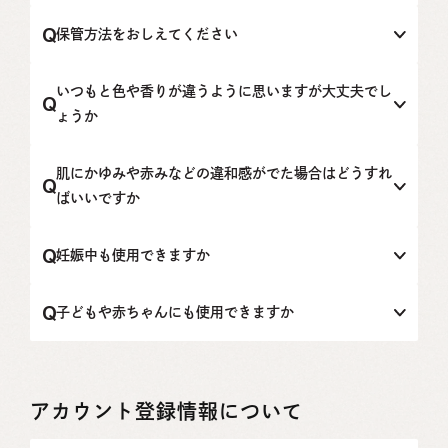
day 03 スイート & ブルーミーがオーガニック認証を取得し
防腐剤不使用の製品、防腐剤を使用している製品の両方が
ています。
ございます。
保管方法をおしえてください
・防腐剤不使用の製品
使用後はキャップをしっかりと閉め、直射日光、高温多湿
BeクレンジングオイルC、Beオーガニックヘアオイル、Be
を避け、お子様の手に届かない所に保管してください。
いつもと色や香りが違うように思いますが大丈夫でし
エッセンシャルオイル トドマツ、Be make a day（全種）
ょうか
・天然由来の防腐剤を使用している製品
天然由来成分や精油を使用しているため、収穫時期や気候
BeフォームウォッシングC、BeローションC、Beエッセン
により色や香りに若干の変化が生じることがありますが、
肌にかゆみや赤みなどの違和感がでた場合はどうすれ
スセラムC、BeクリームC、BeエッセンスシートマスクC、
品質に問題はありません。植物本来の自然な個体差ですの
Be UVデイクリーム
ばいいですか
で、安心してお使いください。
万が一、明らかに異臭などがする場合は、お手数ではござ
ただちに使用を中止してください。そのまま化粧品類の使
・石油由来の防腐剤を使用している製品
いますが、すみやかにカスタマーサポートまでご連絡くだ
用を続けますと、症状を悪化させることがございます。症
Beフェイス＆ボディシートC、Beボディソープ
妊娠中も使用できますか
さい。
状が続く場合は皮膚科専門医へのご相談をおすすめしま
す。
妊娠中、授乳中は平常時とは状況が異なります。医師等に
ご相談いただくなど、健康食品の摂取は慎重にご判断いた
子どもや赤ちゃんにも使用できますか
だくことをおすすめしております。
そのため、Beでは妊娠中の方、授乳されてている方に積極
Beの商品は、成人の方を対象に製作しており、妊娠されて
的にご提案しております製品はございません。
いる方、授乳期の方、乳幼児やお子様は対象としておりま
せん（乳児：1才未満、幼児：1〜6才、子供：7才〜17
才）。
アカウント登録情報について
お子様がご使用された場合、確実に悪影響を及ぼすような