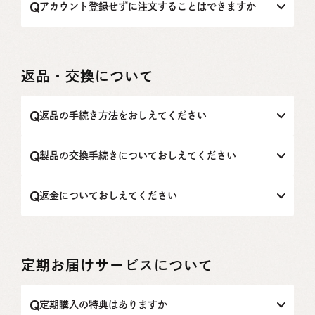
5）注文を確定します。
す。
・ラッピングサービスは行っておりませんので、巾着で製
アカウント登録せずに​注文する​ことは​できますか
ご注文確定のメールが届くので内容を確認してくださ
品をお包みせず、同梱してお届けいたします。
い。
可能です。アカウント新規登録をせず、製品をカートに追
・通常であれば、ご注文内容（金額含む）が記載されてい
加後、そのまま購入画面にお進みください。
る納品書を同梱しての発送となりますが、ギフトのお贈り
先に直接配送されたい場合には、納品書は同梱せずに発送
返品・交換について
する対応とさせていただきます。ご希望の際は、ショッピ
ングカート画面で表示される「備考欄」にその旨ご記入く
ださい。
返品の手続き方法をおしえてください
「破損品・不良品」や「注文製品と配送製品の品違い」の
場合は返品・交換を行います。製品ご到着後7日以内に、お
製品の交換手続きについておしえてください
問い合わせフォームまたは、contact@be-beauty.jpに「注
文番号」を必ずご記載のうえ、ご連絡ください。
「破損品・不良品」や「注文商品と配送製品の品違い」の
場合は、新品と交換を行いますので、製品ご到着後7日以内
返金についておしえてください
お客様都合による返品については、原則受け付けておりま
に、お問い合わせフォームまたは、contact@be-beauty.jp
せん。 未開封かつ未使用の場合のみ、一部返品・交換をお
に「注文番号」を必ずご記載のうえ、ご連絡ください。
お客様都合による、返金は原則受け付けておりません。 未
受けする場合がございますが、その際には返品・交換に要
開封かつ未使用の場合に限り、一部返品・返金をお受けす
する送料・手数料はお客様の負担とさせていただきます。
お客様都合による交換については、原則受け付けておりま
る場合がございます。返金確定後、7日以内に、ご購入代金
せん。 未開封かつ未使用の場合のみ、一部返品・交換をお
の指定の口座へのお振込み、クレジットカード払いの場合
定期お届けサービスについて
受けする場合がございますが、その際には返品・交換に要
には返金手続きをいたします。
する送料・手数料はお客様の負担とさせていただきます。
定期購入の特典はありますか