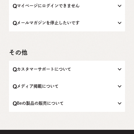
成分を配合してはおりませんが、まだお肌が未成熟（お肌
マイページにログインできません
が弱かったり敏感である）なこともございますので、ご使
用前にパッチテスト等で、かゆみやかぶれ、赤くならない
パスワードを忘れてしまった場合には、ログイン画面の
かなど、気になるところがないかをお試しいただいた上の
「パスワードを忘れた方はこちら」をクリックし、パスワ
メールマガジンを停止したいです
ご使用をおすすめいたします。
ードのリセットと再設定をお願いいたします。
登録したメールアドレスを忘れてしまった場合やパスワー
お届けしているメールマガジンの一番下に「配信停止」の
ドの再設定をしてもログインできない場合には、お問い合
項目がございます。そちらをクリックいただき、お手続き
わせフォームまたは、contact@be-beauty.jp宛にお問い合
ください。配信停止まで少々お時間をいただく場合がござ
わせください。 その際、「氏名」「メールアドレス」「お
いますが、ご了承ください。
その他
電話番号」をご記載ください。
カスタマーサポートについて
Be Online Storeをご利用のお客様向けに、カスタマーサポ
ートがお問い合わせの対応をしております。
メディア掲載について
お問い合わせフォームまたは、contact@be-beauty.jp宛に
ご連絡いただけますと、回答いたします。
下記ページよりお問い合わせを受け付けておりますので、
ご確認ください。
Beの製品の販売について
お電話の場合には、03-6868-4779へお問い合わせくださ
https://be-beauty.jp/contact/media/
い。
下記ページよりお問い合わせを受け付けておりますので、
受付時間：10:00～17:00 （祝祭日、年末年始、夏季休暇を
ご確認ください。
除く月～金曜日）
https://be-beauty.jp/contact/sales/