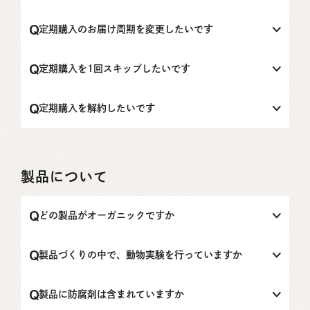
定期お届けサービスをご利用のお客様のために、各種特典
をご用意しています。
定期購入のお届け周期を変更したいです
特典1：ご購入回数に応じて通常製品価格から割引となりま
定期お届けサービスのお届け周期の変更をしたい場合、ア
す。
カウント登録が必要です。
定期購入を1回スキップしたいです
特典2：購入金額にかかわらず、毎回送料無料にてお届けい
新規アカウント登録、もしくはログイン後、マイページを
たします。
開き「定期購買一覧」のタブから変更ください。「詳細を
お問い合わせフォームまたは、contact@be-beauty.jp宛に
特典3：定期的にサンプルなどの特典をお届けいたします。
確認する」をクリックすると、注文内容が表示されますの
お問い合わせください。
定期購入を解約したいです
で、「お届け周期の変更」ボタンから1か月・2か月・3か月
その際、「注文番号」「氏名」「メールアドレス」と、ス
詳しくは、「
間隔の中からお選びください。
キップ希望の旨をご記載ください。
お問い合わせフォームもしくは、contact@be-beauty.jp宛
定期お届けサービスについて
」をご確認くだ
さい。
※新規アカウント登録する場合には、注文時と同じメール
に解約の旨をお知らせください。 その際、「注文番号」
アドレスをご登録いただくことで、注文内容がマイページ
「氏名」「メールアドレス」と、解約希望の旨をご記載く
に反映されます。
ださい。
製品について
どの製品がオーガニックですか
BeクレンジングオイルC、BeフォームウォッシングC、Be
ローションC、BeクリームC、BeエッセンスセラムC、Be
製品づくりの中で、動物実験を行っていますか
エッセンスシートマスクC、Be UVデイクリーム、Beシャ
ンプー、Beトリートメント、Beオーガニックヘアオイル、
Beの製品は、製造過程において、動物実験は一切行なって
Beボディソープ、Be make a day 01 マイルド & レスト、
おりません。
製品に防腐剤は含まれていますか
Be make a day 02 ジューシー & フレッシュ、Be make a